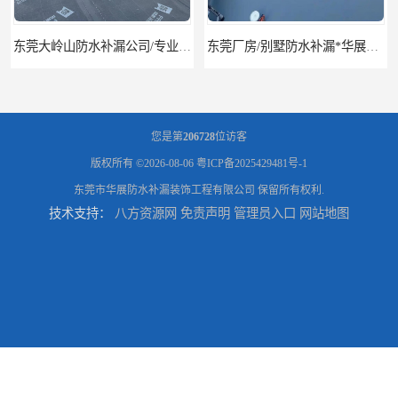
东莞厂房/别墅防水补漏*华展防水，技术全面、专业靠谱
东莞房屋漏水维修电话,寮步专业房屋防水补漏，专业厂房渗漏水维修
您是第
206728
位访客
版权所有 ©2026-08-06
粤ICP备2025429481号-1
东莞市华展防水补漏装饰工程有限公司
保留所有权利.
技术支持：
八方资源网
免责声明
管理员入口
网站地图
东莞厚街厂房防水补漏-楼面-铁皮房-卫生间-外墙漏水维修
东莞厚街专业厂房防水补漏选华展防水，质量好不复漏，省钱省力更省心