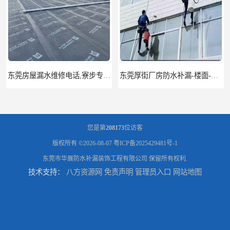
东莞厚街厂房防水补漏-楼面-铁皮房-卫生间-外墙漏水维修
东莞厚街专业厂房防水补漏选华展防水，质量好不复漏，省钱省力更省心
您是第
208173
位访客
版权所有 ©2026-08-07
粤ICP备2025429481号-1
东莞市华展防水补漏装饰工程有限公司
保留所有权利.
技术支持：
八方资源网
免责声明
管理员入口
网站地图
东莞防水补漏,厚街房屋漏水维修,厚街防水补漏,厚街厂房防水补漏
东莞大岭山防水补漏,大岭山厂房防水补漏,大岭山房屋漏水补漏