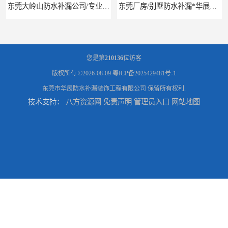
东莞大岭山防水补漏公司/专业厂房屋面防水补漏
东莞厂房/别墅防水补漏*华展防水，技术全面、专业靠谱
您是第
210136
位访客
版权所有 ©2026-08-09
粤ICP备2025429481号-1
东莞市华展防水补漏装饰工程有限公司
保留所有权利.
技术支持：
八方资源网
免责声明
管理员入口
网站地图
东莞房屋漏水维修电话,寮步专业房屋防水补漏，专业厂房渗漏水维修
东莞厚街厂房防水补漏-楼面-铁皮房-卫生间-外墙漏水维修