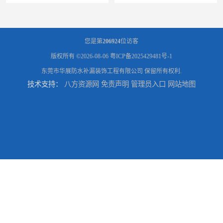
您是第
206924
位访客
版权所有 ©2026-08-06
粤ICP备2025429481号-1
东莞市华展防水补漏装饰工程有限公司
保留所有权利.
技术支持：
八方资源网
免责声明
管理员入口
网站地图
东莞防水补漏,厚街房屋漏水维修,厚街防水补漏,厚街厂房防水补漏
东莞大岭山防水补漏,大岭山厂房防水补漏,大岭山房屋漏水补漏