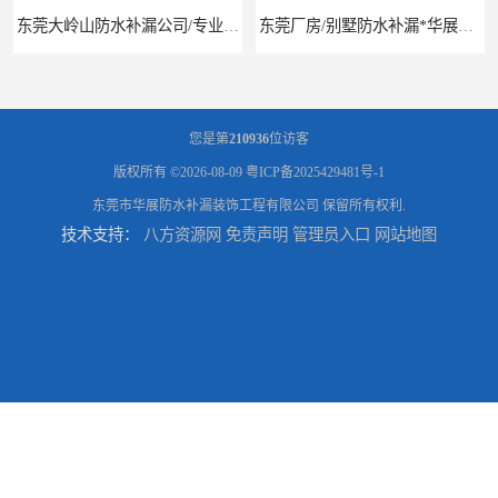
东莞厂房/别墅防水补漏*华展防水，技术全面、专业靠谱
东莞房屋漏水维修电话,寮步专业房屋防水补漏，专业厂房渗漏水维修
您是第
210936
位访客
版权所有 ©2026-08-09
粤ICP备2025429481号-1
东莞市华展防水补漏装饰工程有限公司
保留所有权利.
技术支持：
八方资源网
免责声明
管理员入口
网站地图
东莞厚街厂房防水补漏-楼面-铁皮房-卫生间-外墙漏水维修
东莞厚街专业厂房防水补漏选华展防水，质量好不复漏，省钱省力更省心