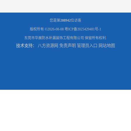
您是第
208942
位访客
版权所有 ©2026-08-08
粤ICP备2025429481号-1
东莞市华展防水补漏装饰工程有限公司
保留所有权利.
技术支持：
八方资源网
免责声明
管理员入口
网站地图
东莞厚街厂房防水补漏-楼面-铁皮房-卫生间-外墙漏水维修
东莞厚街专业厂房防水补漏选华展防水，质量好不复漏，省钱省力更省心