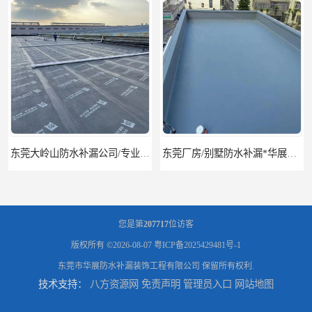
东莞厂房/别墅防水补漏*华展防水，技术全面、专业靠谱
东莞房屋漏水维修电话,寮步专业房屋防水补漏，专业厂房渗漏水维修
您是第
207717
位访客
版权所有 ©2026-08-07
粤ICP备2025429481号-1
东莞市华展防水补漏装饰工程有限公司
保留所有权利.
技术支持：
八方资源网
免责声明
管理员入口
网站地图