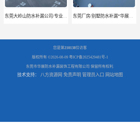
东莞厂房/别墅防水补漏*华展防水，技术全面、专业靠谱
东莞房屋漏水维修电话,寮步专业房屋防水补漏，专业厂房渗漏水维修
您是第
210138
位访客
版权所有 ©2026-08-09
粤ICP备2025429481号-1
东莞市华展防水补漏装饰工程有限公司
保留所有权利.
技术支持：
八方资源网
免责声明
管理员入口
网站地图
东莞厚街厂房防水补漏-楼面-铁皮房-卫生间-外墙漏水维修
东莞厚街专业厂房防水补漏选华展防水，质量好不复漏，省钱省力更省心