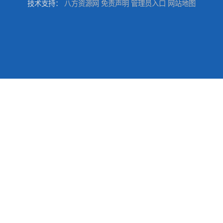
技术支持：
八方资源网
免责声明
管理员入口
网站地图
东莞厚街厂房防水补漏-楼面-铁皮房-卫生间-外墙漏水维修
东莞厚街专业厂房防水补漏选华展防水，质量好不复漏，省钱省力更省心
东莞防水补漏,厚街房屋漏水维修,厚街防水补漏,厚街厂房防水补漏
东莞大岭山防水补漏,大岭山厂房防水补漏,大岭山房屋漏水补漏