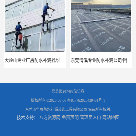
大岭山专业厂房防水补漏找华展防水——技术全面，质量卓越
东莞清溪专业防水补漏公司/附近专业修房屋漏水电话
您是第
207487
位访客
版权所有 ©2026-08-06
粤ICP备2025429481号-1
东莞市华展防水补漏装饰工程有限公司
保留所有权利.
技术支持：
八方资源网
免责声明
管理员入口
网站地图