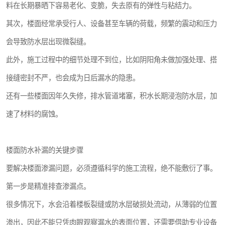
料在长期暴晒下容易老化、变脆，失去原有的弹性与粘结力。
其次，楼面经常承受行人、设备甚至车辆的荷载，频繁的震动和压力
会导致防水层出现微裂缝。
此外，施工过程中的细节处理不到位，比如阴阳角未做加强处理、搭
接缝密封不严，也会成为日后漏水的隐患。
还有一些楼面因年久失修，排水管道堵塞，积水长期浸泡防水层，加
速了材料的腐蚀。
楼面防水补漏的关键步骤
要解决楼面渗漏问题，必须遵循科学的施工流程，绝不能敷衍了事。
第一步是精准排查渗漏点。
很多情况下，水会沿着楼板裂缝或防水层破损处流动，从薄弱的位置
渗出，因此不能只凭肉眼观察漏水的表面位置，还需要借助专业设备