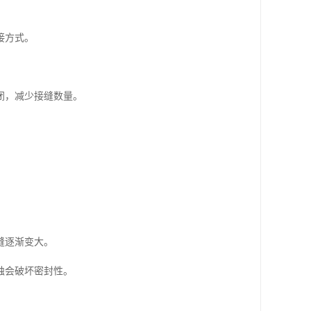
接方式。
闭，减少接缝数量。
缝逐渐变大。
蚀会破坏密封性。