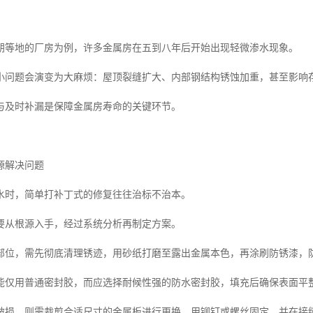
朗等地的厂房为例，许多金属房在五到八年后开始出现轻微渗水现象。
小问题会演变为大麻烦：屋顶裂缝扩大、内部钢结构锈蚀加重，甚至影响
与及时补漏是保障金属房寿命的关键环节。
源解决问题
水时，简单打补丁式的修复往往治标不治本。
要从根源入手，经过系统分析再制定方案。
部位，需先彻底清理锈迹，用砂纸打磨至露出金属本色，再涂刷防锈漆，
能仅用普通密封胶，而应选择耐候性强的防水密封胶，填充后确保表面平
破损，则需裁剪合适尺寸的金属板进行更换，用铆钉或螺丝固定，并在接