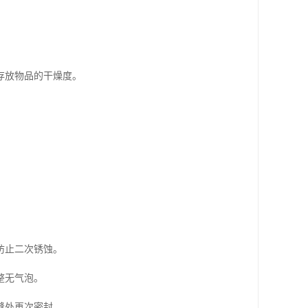
存放物品的干燥度。
防止二次锈蚀。
整无气泡。
缝处再次密封。