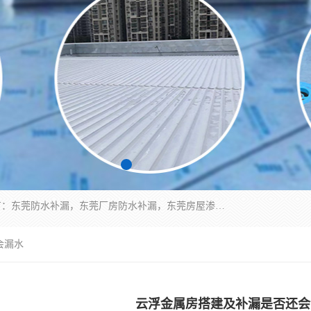
东莞市华展防水补漏装饰工程有限公司主要服务有：东莞防水补漏，东莞厂房防水补漏，东莞房屋渗漏水维修，楼面漏水维修，裂缝补漏，伸缩缝补漏，卫生间防水改造，厕所漏水补漏，外墙窗台补漏，电梯井堵漏，地下车库防水引水工程等
会漏水
云浮金属房搭建及补漏是否还会