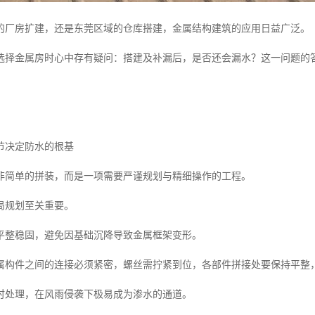
的厂房扩建，还是东莞区域的仓库搭建，金属结构建筑的应用日益广泛。
选择金属房时心中存有疑问：搭建及补漏后，是否还会漏水？这一问题的
节决定防水的根基
非简单的拼装，而是一项需要严谨规划与精细操作的工程。
局规划至关重要。
平整稳固，避免因基础沉降导致金属框架变形。
属构件之间的连接必须紧密，螺丝需拧紧到位，各部件拼接处要保持平整
时处理，在风雨侵袭下极易成为渗水的通道。