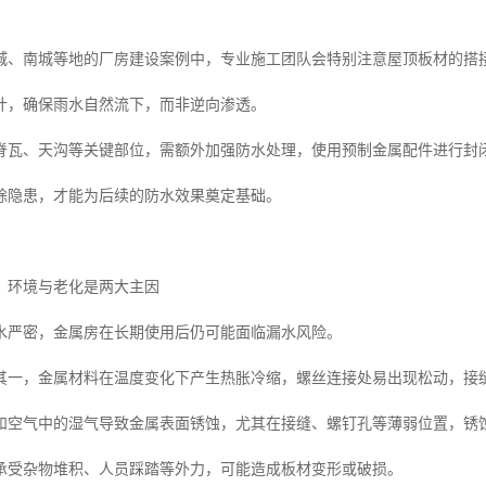
城、南城等地的厂房建设案例中，专业施工团队会特别注意屋顶板材的搭
计，确保雨水自然流下，而非逆向渗透。
脊瓦、天沟等关键部位，需额外加强防水处理，使用预制金属配件进行封
除隐患，才能为后续的防水效果奠定基础。
：环境与老化是两大主因
水严密，金属房在长期使用后仍可能面临漏水风险。
其一，金属材料在温度变化下产生热胀冷缩，螺丝连接处易出现松动，接
和空气中的湿气导致金属表面锈蚀，尤其在接缝、螺钉孔等薄弱位置，锈
承受杂物堆积、人员踩踏等外力，可能造成板材变形或破损。