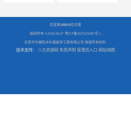
您是第
208010
位访客
版权所有 ©2026-08-07
粤ICP备2025429481号-1
东莞市华展防水补漏装饰工程有限公司
保留所有权利.
技术支持：
八方资源网
免责声明
管理员入口
网站地图
东莞厚街厂房防水补漏-楼面-铁皮房-卫生间-外墙漏水维修
东莞厚街专业厂房防水补漏选华展防水，质量好不复漏，省钱省力更省心