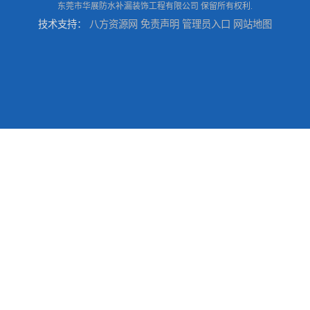
东莞市华展防水补漏装饰工程有限公司
保留所有权利.
技术支持：
八方资源网
免责声明
管理员入口
网站地图
东莞厚街厂房防水补漏-楼面-铁皮房-卫生间-外墙漏水维修
东莞厚街专业厂房防水补漏选华展防水，质量好不复漏，省钱省力更省心
东莞防水补漏,厚街房屋漏水维修,厚街防水补漏,厚街厂房防水补漏
东莞大岭山防水补漏,大岭山厂房防水补漏,大岭山房屋漏水补漏