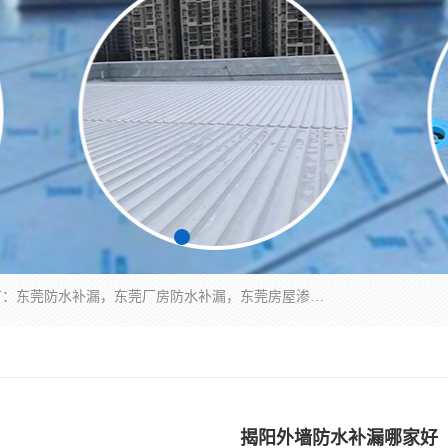
东莞市华展防水补漏装饰工程有限公司主要服务有：东莞防水补漏，东莞厂房防水补漏，东莞房屋渗漏水维修，楼面漏水维修，裂缝补漏，伸缩缝补漏，卫生间防水改造，厕所漏水补漏，外墙窗台补漏，电梯井堵漏，地下车库防水引水工程等
揭阳外墙防水补漏哪家好