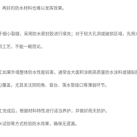
，再好的防水材料也难以发挥效果。
补对于细小裂缝，采用防水密封胶进行填充；对于较大孔洞或破损区域，先
同工艺，不能一概而论。
层施工如果外墙整体防水性能较差，通常会大面积涂刷高质量防水涂料或铺贴
匀覆盖，尤其关注阴阳角、窗台、落水管接口等薄弱环节。
验施工完成后，根据材料特性进行适当养护，并做好雨天防护。
水试验等方式检验防水效果，确保无遗漏。