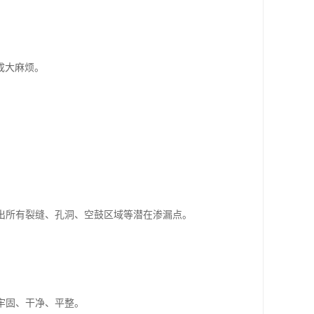
成大麻烦。
找出所有裂缝、孔洞、空鼓区域等潜在渗漏点。
牢固、干净、平整。