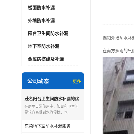
楼面防水补漏
外墙防水补漏
阳台卫生间防水补漏
揭阳外墙防水补
地下室防水补漏
在南方多雨的气
金属房搭建及补漏
公司动态
更多
茂名阳台卫生间防水补漏的优
点和缺点
在房屋日常使用中，阳台和卫生间
是较容易受到水汽侵扰、也..
东莞地下室防水补漏服务