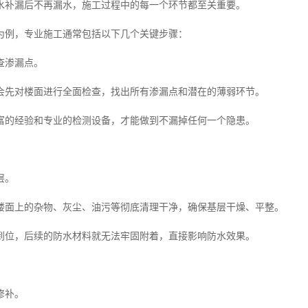
水补漏后不再漏水，施工过程中的每一个环节都至关重要。
为例，专业施工通常包括以下几个关键步骤：
查渗漏点。
会先对楼面进行全面检查，找出所有渗漏点和潜在的薄弱环节。
富的经验和专业的检测设备，才能做到不漏掉任何一个隐患。
层。
楼面上的杂物、灰尘、油污等彻底清理干净，确保基层干燥、平整。
到位，后续的防水材料就无法牢固附着，直接影响防水效果。
修补。