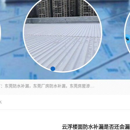
东莞市华展防水补漏装饰工程有限公司主要服务有：东莞防水补漏，东莞厂房防水补漏，东莞房屋渗漏水维修，楼面漏水维修，裂缝补漏，伸缩缝补漏，卫生间防水改造，厕所漏水补漏，外墙窗台补漏，电梯井堵漏，地下车库防水引水工程等
水
云浮楼面防水补漏是否还会漏