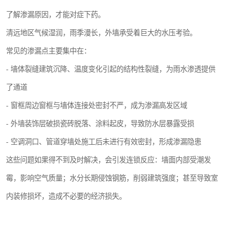
了解渗漏原因，才能对症下药。
清远地区气候湿润，雨季漫长，外墙承受着巨大的水压考验。
常见的渗漏点主要集中在：
- 墙体裂缝建筑沉降、温度变化引起的结构性裂缝，为雨水渗透提供
了通道
- 窗框周边窗框与墙体连接处密封不严，成为渗漏高发区域
- 外墙装饰层破损瓷砖脱落、涂料起皮，导致防水层暴露受损
- 空调洞口、管道穿墙处施工后未进行有效密封，形成渗漏隐患
这些问题如果得不到及时解决，会引发连锁反应：墙面内部受潮发
霉，影响空气质量；水分长期侵蚀钢筋，削弱建筑强度；甚至导致室
内装修损坏，造成不必要的经济损失。