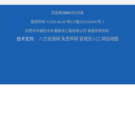
您是第
209615
位访客
版权所有 ©2026-08-08
粤ICP备2025429481号-1
东莞市华展防水补漏装饰工程有限公司
保留所有权利.
技术支持：
八方资源网
免责声明
管理员入口
网站地图
东莞厚街厂房防水补漏-楼面-铁皮房-卫生间-外墙漏水维修
东莞厚街专业厂房防水补漏选华展防水，质量好不复漏，省钱省力更省心
东莞防水补漏,厚街房屋漏水维修,厚街防水补漏,厚街厂房防水补漏
东莞大岭山防水补漏,大岭山厂房防水补漏,大岭山房屋漏水补漏