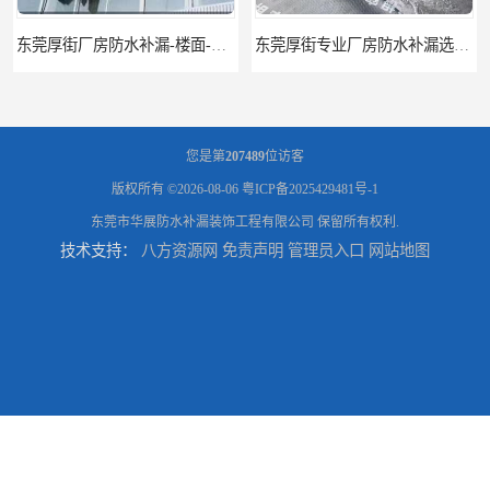
东莞厚街厂房防水补漏-楼面-铁皮房-卫生间-外墙漏水维修
东莞厚街专业厂房防水补漏选华展防水，质量好不复漏，省钱省力更省心
您是第
207489
位访客
版权所有 ©2026-08-06
粤ICP备2025429481号-1
东莞市华展防水补漏装饰工程有限公司
保留所有权利.
技术支持：
八方资源网
免责声明
管理员入口
网站地图
东莞防水补漏,厚街房屋漏水维修,厚街防水补漏,厚街厂房防水补漏
东莞大岭山防水补漏,大岭山厂房防水补漏,大岭山房屋漏水补漏