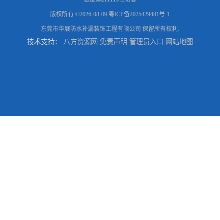
版权所有 ©2026-08-09
粤ICP备2025429481号-1
东莞市华展防水补漏装饰工程有限公司
保留所有权利.
技术支持：
八方资源网
免责声明
管理员入口
网站地图
东莞厚街厂房防水补漏-楼面-铁皮房-卫生间-外墙漏水维修
东莞厚街专业厂房防水补漏选华展防水，质量好不复漏，省钱省力更省心
东莞防水补漏,厚街房屋漏水维修,厚街防水补漏,厚街厂房防水补漏
东莞大岭山防水补漏,大岭山厂房防水补漏,大岭山房屋漏水补漏