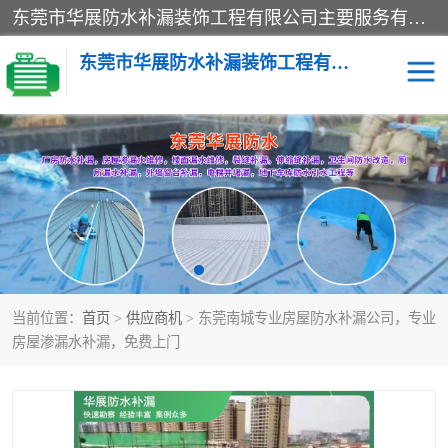
东莞市华展防水补漏装饰工程有限公司主要服务有：东莞防水补漏，东莞厂房防水补漏，东莞房屋渗漏水维修，楼面漏水维修，裂缝补漏，伸缩缝补漏，卫生间防水改造，厕所漏水补漏，外墙窗台补漏，电梯井堵漏，地下车库防水引水工程等
东莞市华展防水补漏装饰工程有限公司
楼面防水补漏
外墙防水补漏
阳台卫生间防水补漏
地下室防水补漏
金属房搭建及补漏
当前位置：
首页
>
供应商机
> 东莞南城专业房屋防水补漏公司，专业
房屋渗漏水补漏，免费上门