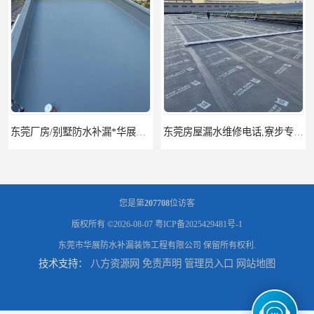
东莞厂房/别墅防水补漏*华展防水，技术全面、专业靠谱
东莞房屋漏水维修电话,寮步专业房屋防水补漏，专业厂房渗漏水维修
您是第
207708
位访客
版权所有 ©2026-08-07
粤ICP备2025429481号-1
东莞市华展防水补漏装饰工程有限公司
保留所有权利.
技术支持：
八方资源网
免责声明
管理员入口
网站地图
东莞厚街厂房防水补漏-楼面-铁皮房-卫生间-外墙漏水维修
东莞厚街专业厂房防水补漏选华展防水，质量好不复漏，省钱省力更省心