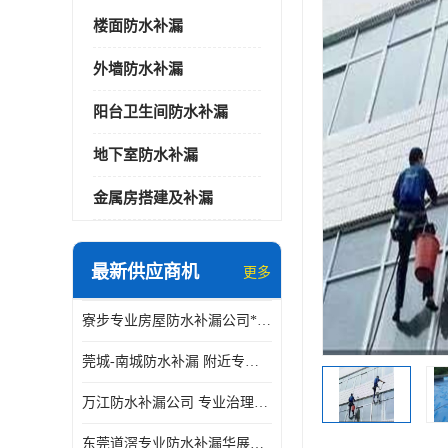
楼面防水补漏
外墙防水补漏
阳台卫生间防水补漏
地下室防水补漏
金属房搭建及补漏
最新供应商机
更多
寮步专业房屋防水补漏公司*华展防水，值得信赖的选择
莞城-南城防水补漏 附近专修房屋漏水 免费上门看现场 修不好不收费
万江防水补漏公司 专业治理各项建筑物渗漏水 精准选材 快速止水
东莞道滘专业防水补漏华展防水更专业，及时高效，五年质保