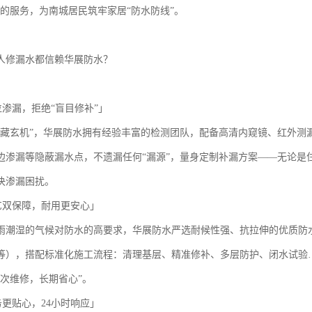
”的服务，为南城居民筑牢家居“防水防线”。
人修漏水都信赖华展防水？
位渗漏，拒绝“盲目修补”」
暗藏玄机”，华展防水拥有经验丰富的检测团队，配备高清内窥镜、红外测
边渗漏等隐蔽漏水点，不遗漏任何“漏源”，量身定制补漏方案——无论是
决渗漏困扰。
工艺双保障，耐用更安心」
雨潮湿的气候对防水的高要求，华展防水严选耐候性强、抗拉伸的优质防
等），搭配标准化施工流程：清理基层、精准修补、多层防护、闭水试验
一次维修，长期省心”。
务更贴心，24小时响应」