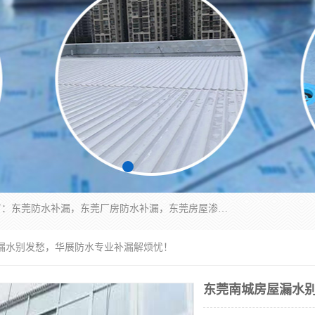
东莞市华展防水补漏装饰工程有限公司主要服务有：东莞防水补漏，东莞厂房防水补漏，东莞房屋渗漏水维修，楼面漏水维修，裂缝补漏，伸缩缝补漏，卫生间防水改造，厕所漏水补漏，外墙窗台补漏，电梯井堵漏，地下车库防水引水工程等
屋漏水别发愁，华展防水专业补漏解烦忧！
东莞南城房屋漏水