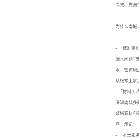
高效、靠谱
为什么南城
- 「精准定
漏水问题“
水、管道周
从根本上解
- 「材料
深知南城多
浆堵漏材料
靠，承诺“
- 「本土服