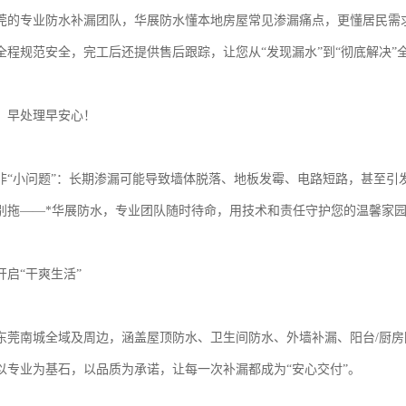
莞的专业防水补漏团队，华展防水懂本地房屋常见渗漏痛点，更懂居民需求
全程规范安全，完工后还提供售后跟踪，让您从“发现漏水”到“彻底解决”全
，早处理早安心！
非“小问题”：长期渗漏可能导致墙体脱落、地板发霉、电路短路，甚至引
别拖——*华展防水，专业团队随时待命，用技术和责任守护您的温馨家
开启“干爽生活”
东莞南城全域及周边，涵盖屋顶防水、卫生间防水、外墙补漏、阳台/厨
以专业为基石，以品质为承诺，让每一次补漏都成为“安心交付”。