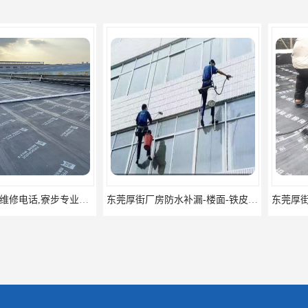
东莞房屋漏水维修电话,寮步专业房屋防水补漏，专业厂房渗漏水维修
东莞厚街厂房防水补漏-楼面-铁皮房-卫生间-外墙漏水维修