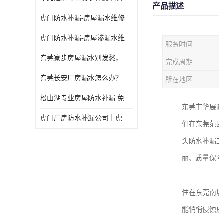
产品描述
虎门防水补漏-房屋漏水维修 免费上门提供方案 高效解决渗漏水问题
虎门防水补漏-房屋渗漏水维修 免费上门提供方案 验收合格再收费
服务时间
东莞寮步房屋漏水别发愁，华展防水为您解烦忧！
完成周期
东莞长安厂房漏水怎么办？华展防水24小时解决渗漏难题
所在地区
松山湖专业房屋防水补漏 免费上门看现场，快速提供可靠方案
东莞市华展
虎门厂房防水补漏公司｜虎门专修厂房渗漏水｜虎门楼面漏水补漏
们在东莞范
头防水补漏
丽、质量保
住在东莞南
能悄悄侵蚀