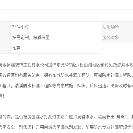
7*24小时
适用场所
按需定制，保质保量
服务对象
东莞
防水补漏装饰工程有限公司提供东莞32镇区+松山湖地区预约免费渗漏水
围各镇区均有服务站点，拥有东城防水补漏工程队，厚街防水补漏工程队
工程队，清溪防水补漏工程队等高素质施工队伍。反应迅速，确保及时有
障！
城的你，是否被房屋漏水打乱过生活？屋顶滴答渗水、墙面长出“霉斑”、
房屋安全。别焦虑！东莞南城房屋漏水别发愁，华展防水专业补漏解烦忧！