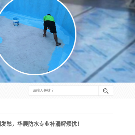
别发愁，华展防水专业补漏解烦忧！