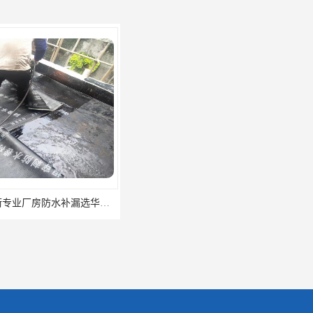
东莞厚街专业厂房防水补漏选华展防水，质量好不复漏，省钱省力更省心
东莞防水补漏,厚街房屋漏水维修,厚街防水补漏,厚街厂房防水补漏