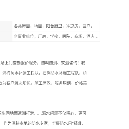
各类屋面，地面，阳台厨卫，冲凉房，窗户，地下室等
企事业单位，厂房，学校，医院，商场，酒店，小区物业，商家居民住户等
现场上门查勘报价服务，随叫随到、欢迎咨询！我
，洪梅防水补漏工程队，石碣防水补漏工程队，桥
效为客户解决烦忧。施工高效、服务周到、价格美
卫生间地面返潮打滑……漏水问题不仅糟心，更可
 作为深耕本地的防水专家，华展防水用“精准、