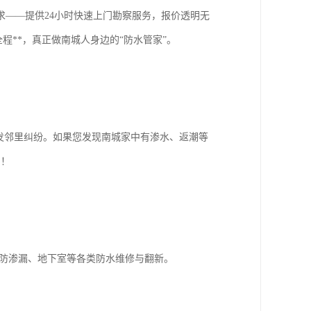
——提供24小时快速上门勘察服务，报价透明无
程**，真正做南城人身边的“防水管家”。
发邻里纠纷。如果您发现南城家中有渗水、返潮等
园！
房防渗漏、地下室等各类防水维修与翻新。