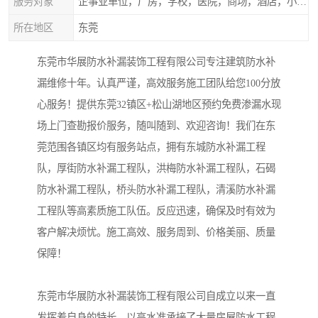
服务对象
企事业单位，厂房，学校，医院，商场，酒店，小区物业，商家居民住户等
所在地区
东莞
东莞市华展防水补漏装饰工程有限公司专注建筑防水补
漏维修十年。认真严谨，高效服务施工团队给您100分放
心服务！提供东莞32镇区+松山湖地区预约免费渗漏水现
场上门查勘报价服务，随叫随到、欢迎咨询！我们在东
莞范围各镇区均有服务站点，拥有东城防水补漏工程
队，厚街防水补漏工程队，洪梅防水补漏工程队，石碣
防水补漏工程队，桥头防水补漏工程队，清溪防水补漏
工程队等高素质施工队伍。反应迅速，确保及时有效为
客户解决烦忧。施工高效、服务周到、价格美丽、质量
保障！
东莞市华展防水补漏装饰工程有限公司自成立以来一直
发挥着自身的特长，以高水准承接了大量房屋防水工程,