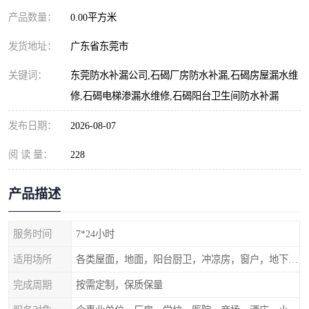
产品数量：
0.00平方米
发货地址：
广东省东莞市
关键词：
东莞防水补漏公司,石碣厂房防水补漏,石碣房屋漏水维
修,石碣电梯渗漏水维修,石碣阳台卫生间防水补漏
发布日期：
2026-08-07
阅 读 量：
228
产品描述
服务时间
7*24小时
适用场所
各类屋面，地面，阳台厨卫，冲凉房，窗户，地下室等
完成周期
按需定制，保质保量