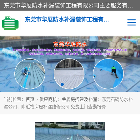
东莞市华展防水补漏装饰工程有限公司主要服务有：东莞防水补漏，东莞厂房防水补漏，东莞房屋渗漏水维修，楼面漏水维修，裂缝补漏，伸缩缝补漏，卫生间防水改造，厕所漏水补漏，外墙窗台补漏，电梯井堵漏，地下车库防水引水工程等
东莞市华展防水补漏装饰工程有限公司
楼面防水补漏
外墙防水补漏
阳台卫生间防水补漏
地下室防水补漏
金属房搭建及补漏
当前位置：
首页
>
供应商机
>
金属房搭建及补漏
> 东莞石碣防水补
漏公司，附近找房屋补漏维修公司 免费上门查勘报价