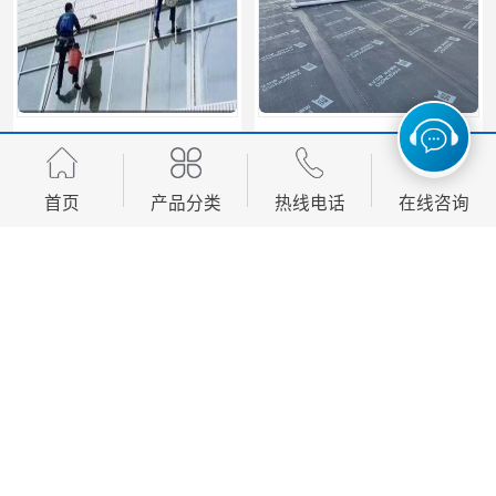
大岭山专业厂房防水补漏找华展防水——技术全面，质量卓越
东莞清溪专业防水补漏公司/附近专业修房屋漏水电话
首页
产品分类
热线电话
在线咨询
您是第
211110
位访客
版权所有 ©2026-08-09
粤ICP备2025429481号-1
东莞市华展防水补漏装饰工程有限公司
保留所有权利.
技术支持：
八方资源网
免责声明
管理员入口
网站地图
东莞找专业防水补漏公司*华展防水，技术全面质量保证
东莞大岭山防水补漏公司/专业厂房屋面防水补漏