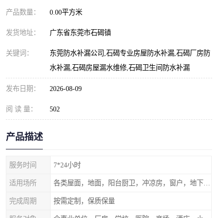
产品数量：
0.00平方米
发货地址：
广东省东莞市石碣镇
关键词：
东莞防水补漏公司,石碣专业房屋防水补漏,石碣厂房防
水补漏,石碣房屋漏水维修,石碣卫生间防水补漏
发布日期：
2026-08-09
阅 读 量：
502
产品描述
服务时间
7*24小时
适用场所
各类屋面，地面，阳台厨卫，冲凉房，窗户，地下室等
完成周期
按需定制，保质保量