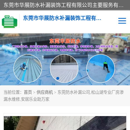
东莞市华展防水补漏装饰工程有限公司主要服务有：东莞防水补漏，东莞厂房防水补漏，东莞房屋渗漏水维修，楼面漏水维修，裂缝补漏，伸缩缝补漏，卫生间防水改造，厕所漏水补漏，外墙窗台补漏，电梯井堵漏，地下车库防水引水工程等
东莞市华展防水补漏装饰工程有限公司
楼面防水补漏
外墙防水补漏
阳台卫生间防水补漏
地下室防水补漏
金属房搭建及补漏
当前位置：
首页
>
供应商机
> 东莞防水补漏公司,松山湖专业厂房渗
漏水维修,安居乐业助万家