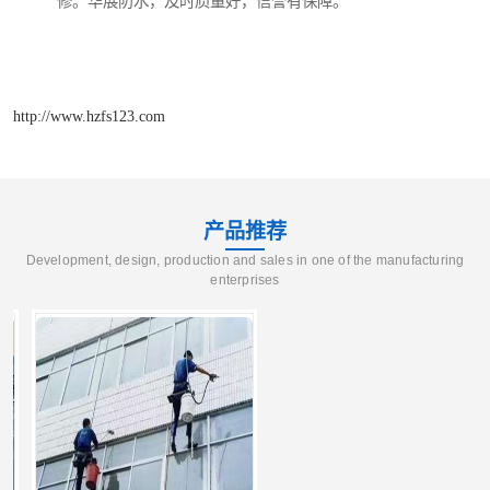
修。华展防水，及时质量好，信誉有保障。
http://www.hzfs123.com
产品推荐
Development, design, production and sales in one of the manufacturing
enterprises