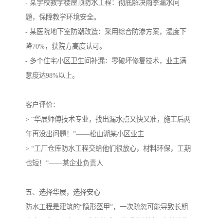
- 某学校教学楼屋顶防水工程：彻底解决雨季漏水问
题，保障教学环境安全。
- 某医院地下室防潮改造：采用综合防渗方案，湿度下
降70%，获院方高度认可。
- 多个住宅小区卫生间补漏：零破坏修复技术，业主满
意度达98%以上。
客户评价：
> “华展师傅技术专业，找出漏水点又快又准，施工后两
年再没出问题！”——松山湖某小区业主
> “工厂仓库防水工程交给他们很放心，材料环保，工期
也短！”——某企业负责人
五、选择华展，选择安心
防水工程是建筑的“隐形盔甲”，一次疏忽可能导致长期