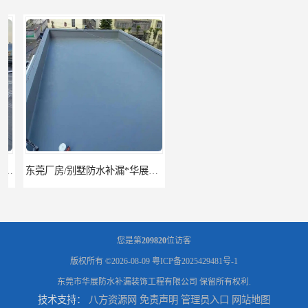
东莞厂房/别墅防水补漏*华展防水，技术全面、专业靠谱
东莞房屋漏水维修电话,寮步专业房屋防水补漏，专业厂房渗漏水维修
您是第
209820
位访客
版权所有 ©2026-08-09
粤ICP备2025429481号-1
东莞市华展防水补漏装饰工程有限公司
保留所有权利.
技术支持：
八方资源网
免责声明
管理员入口
网站地图