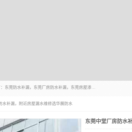
东莞市华展防水补漏装饰工程有限公司主要服务有：东莞防水补漏，东莞厂房防水补漏，东莞房屋渗漏水维修，楼面漏水维修，裂缝补漏，伸缩缝补漏，卫生间防水改造，厕所漏水补漏，外墙窗台补漏，电梯井堵漏，地下车库防水引水工程等
房防水补漏，附近房屋漏水维修选华展防水
东莞中堂厂房防水