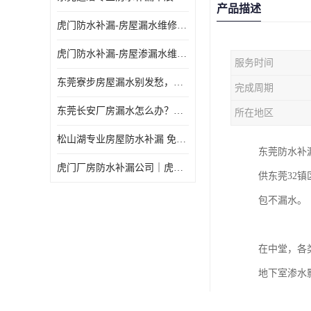
产品描述
虎门防水补漏-房屋漏水维修 免费上门提供方案 高效解决渗漏水问题
虎门防水补漏-房屋渗漏水维修 免费上门提供方案 验收合格再收费
服务时间
东莞寮步房屋漏水别发愁，华展防水为您解烦忧！
完成周期
东莞长安厂房漏水怎么办？华展防水24小时解决渗漏难题
所在地区
松山湖专业房屋防水补漏 免费上门看现场，快速提供可靠方案
东莞防水补
虎门厂房防水补漏公司｜虎门专修厂房渗漏水｜虎门楼面漏水补漏
供东莞32
包不漏水。
在中堂，各
地下室渗水
的团队至关