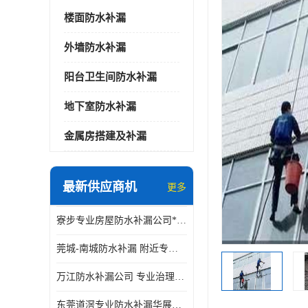
楼面防水补漏
外墙防水补漏
阳台卫生间防水补漏
地下室防水补漏
金属房搭建及补漏
最新供应商机
更多
寮步专业房屋防水补漏公司*华展防水，值得信赖的选择
莞城-南城防水补漏 附近专修房屋漏水 免费上门看现场 修不好不收费
万江防水补漏公司 专业治理各项建筑物渗漏水 精准选材 快速止水
东莞道滘专业防水补漏华展防水更专业，及时高效，五年质保