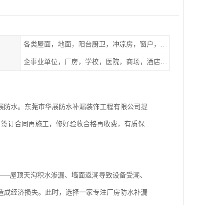
各类屋面，地面，阳台厨卫，冲凉房，窗户，地下室等
企事业单位，厂房，学校，医院，商场，酒店，小区物业，商家居民住户等
展防水。东莞市华展防水补漏装饰工程有限公司提
。签订合同再施工，修好验收合格再收费，有质保
——屋顶天沟积水渗漏、墙面返潮导致设备受潮、
造成经济损失。此时，选择一家专注厂房防水补漏
信赖的“渗漏终结者”，用技术与责任为厂房筑牢