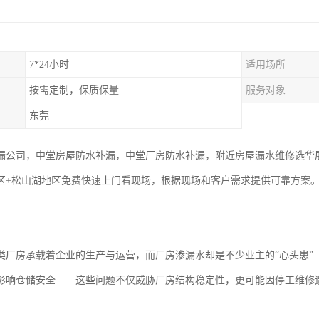
7*24小时
适用场所
按需定制，保质保量
服务对象
东莞
漏公司，中堂房屋防水补漏，中堂厂房防水补漏，附近房屋漏水维修选华
镇区+松山湖地区免费快速上门看现场，根据现场和客户需求提供可靠方案
类厂房承载着企业的生产与运营，而厂房渗漏水却是不少业主的“心头患”
影响仓储安全……这些问题不仅威胁厂房结构稳定性，更可能因停工维修
重要。在中堂及周边，华展防水凭借多年厂房防水维修经验，成为众多企业