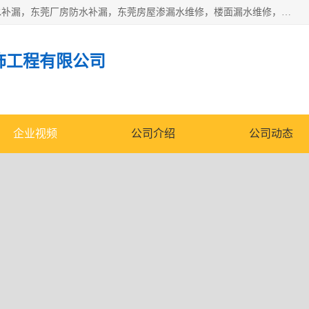
东莞市华展防水补漏装饰工程有限公司主要服务有：东莞防水补漏，东莞厂房防水补漏，东莞房屋渗漏水维修，楼面漏水维修，裂缝补漏，伸缩缝补漏，卫生间防水改造，厕所漏水补漏，外墙窗台补漏，电梯井堵漏，地下车库防水引水工程等
饰工程有限公司
企业视频
公司介绍
公司动态