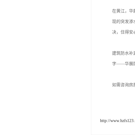
在黄江，华
现的突发渗
决，住得安
建筑防水补
字——华展
如需咨询房
http://www.hzfs123