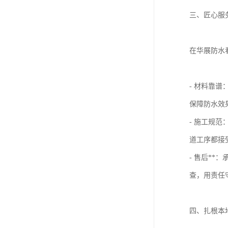
三、匠心服
在华展防水
- 材料靠
保障防水效
- 施工规
道工序都接
- 售后**
查，用责任
四、扎根本