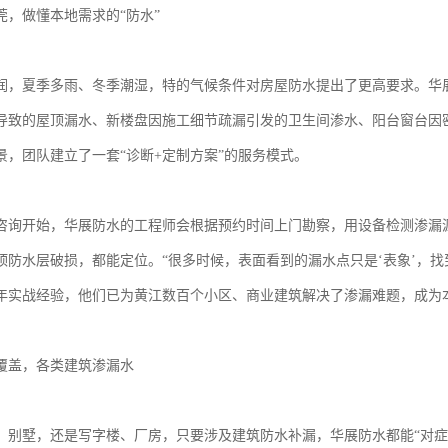
莞，做懂本地需求的“防水”
润，夏季多雨、冬季潮湿，特的气候条件对房屋防水提出了更高要求。华
导致的屋顶漏水、新楼盘因施工细节疏漏引发的卫生间渗水、阳台窗台因
景，团队建立了一套“诊断+定制方案”的服务模式。
咨询开始，华展防水的工程师会根据预约时间上门勘察，用设备检测渗漏
顶防水层破损，都能定位。“很多时候，表面看到的漏水点只是‘表象’，找
年实战经验，他们已为黄江数百个小区、商业建筑解决了渗漏难题，成为本
覆盖，各类建筑渗漏水
、别墅，还是写字楼、厂房，只要涉及建筑防水补漏，华展防水都能“对症