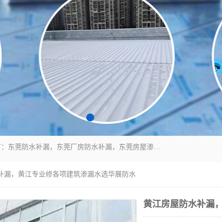
东莞市华展防水补漏装饰工程有限公司主要服务有：东莞防水补漏，东莞厂房防水补漏，东莞房屋渗漏水维修，楼面漏水维修，裂缝补漏，伸缩缝补漏，卫生间防水改造，厕所漏水补漏，外墙窗台补漏，电梯井堵漏，地下车库防水引水工程等
水补漏，黄江专业修各项建筑渗漏水选华展防水
黄江房屋防水补漏