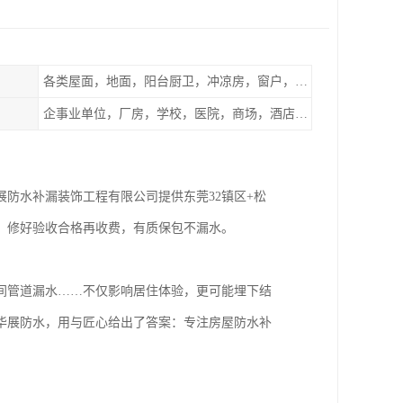
各类屋面，地面，阳台厨卫，冲凉房，窗户，地下室等
企事业单位，厂房，学校，医院，商场，酒店，小区物业，商家居民住户等
防水补漏装饰工程有限公司提供东莞32镇区+松
，修好验收合格再收费，有质保包不漏水。
间管道漏水……不仅影响居住体验，更可能埋下结
华展防水，用与匠心给出了答案：专注房屋防水补