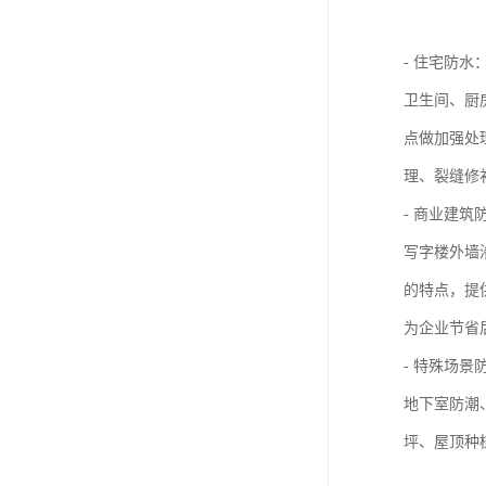
- 住宅防水
卫生间、厨
点做加强处
理、裂缝修
- 商业建
写字楼外墙
的特点，提
为企业节省
- 特殊场景
地下室防潮
坪、屋顶种