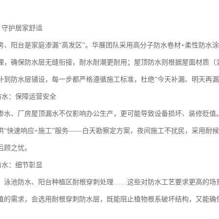
：守护居家舒适
房、阳台是家庭渗漏“高发区”。华展团队采用高分子防水卷材+柔性防水
理，确保防水层无缝衔接，耐水耐潮更耐用；屋顶防水则根据屋面材质（
补到防水层铺设，每一步都严格遵循施工标准，杜绝“今天补漏、明天再漏
筑防水：保障运营安全
渗水、厂房屋顶漏水不仅影响办公生产，更可能导致设备损坏、装修贬值
供“快速响应+施工”服务——白天勘察定方案，夜间施工不扰民，采用耐
后顾之忧。
防水：细节彰显
、泳池防水、阳台种植区耐根穿刺处理……这些对防水工艺要求更高的场
植的需求，会选用耐根穿刺防水层，既能阻止植物根系破坏结构，又能确保