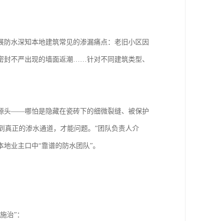
展防水深知本地建筑常见的渗漏痛点：老旧小区因
密封不严出现的墙面返潮……针对不同建筑类型、
源头——哪怕是隐藏在瓷砖下的细微裂缝、被保护
到真正的渗水通道，才能问题。”团队负责人介
地业主口中“靠谱的防水团队”。
施治”：