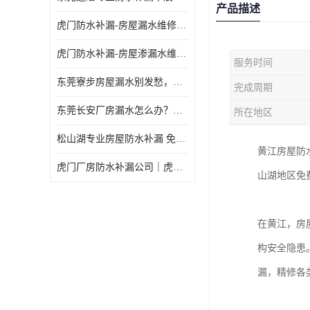
产品描述
虎门防水补漏-房屋漏水维修 免费上门提供方案 高效解决渗漏水问题
虎门防水补漏-房屋渗漏水维修 免费上门提供方案 验收合格再收费
服务时间
东莞寮步房屋漏水别发愁，华展防水为您解烦忧！
完成周期
东莞长安厂房漏水怎么办？华展防水24小时解决渗漏难题
所在地区
松山湖专业房屋防水补漏 免费上门看现场，快速提供可靠方案
黄江房屋防
虎门厂房防水补漏公司｜虎门专修厂房渗漏水｜虎门楼面漏水补漏
山湖地区免
在黄江，房
构安全隐患
漏，精修各