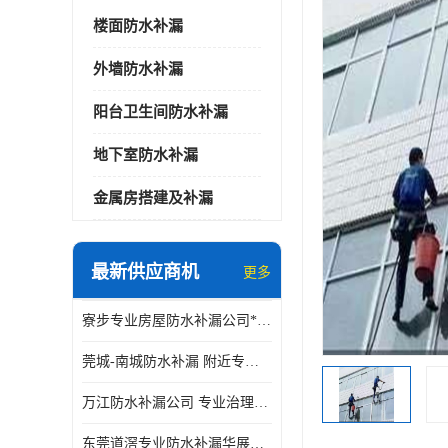
楼面防水补漏
外墙防水补漏
阳台卫生间防水补漏
地下室防水补漏
金属房搭建及补漏
最新供应商机
更多
寮步专业房屋防水补漏公司*华展防水，值得信赖的选择
莞城-南城防水补漏 附近专修房屋漏水 免费上门看现场 修不好不收费
万江防水补漏公司 专业治理各项建筑物渗漏水 精准选材 快速止水
东莞道滘专业防水补漏华展防水更专业，及时高效，五年质保