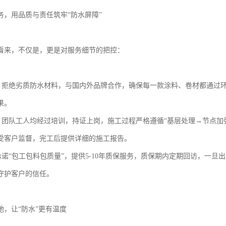
务，用品质与责任筑牢“防水屏障”
看来，不仅是，更是对服务细节的把控：
谱：拒绝劣质防水材料，与国内外品牌合作，确保每一款涂料、卷材都通过
果。
范：团队工人均经过培训，持证上岗，施工过程严格遵循“基层处理→节点加
受客户监督，完工后提供详细的施工报告。
：承诺“包工包料包质量”，提供5-10年质保服务，质保期内定期回访，一旦
守护客户的信任。
地，让“防水”更有温度