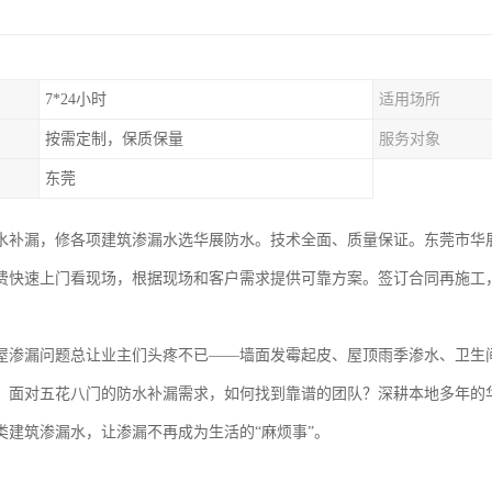
7*24小时
适用场所
按需定制，保质保量
服务对象
东莞
水补漏，修各项建筑渗漏水选华展防水。技术全面、质量保证。东莞市华展
费快速上门看现场，根据现场和客户需求提供可靠方案。签订合同再施工
屋渗漏问题总让业主们头疼不已——墙面发霉起皮、屋顶雨季渗水、卫生
。面对五花八门的防水补漏需求，如何找到靠谱的团队？深耕本地多年的
类建筑渗漏水，让渗漏不再成为生活的“麻烦事”。