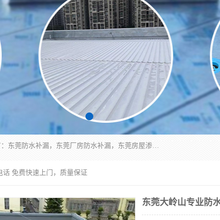
东莞市华展防水补漏装饰工程有限公司主要服务有：东莞防水补漏，东莞厂房防水补漏，东莞房屋渗漏水维修，楼面漏水维修，裂缝补漏，伸缩缝补漏，卫生间防水改造，厕所漏水补漏，外墙窗台补漏，电梯井堵漏，地下车库防水引水工程等
电话 免费快速上门，质量保证
东莞大岭山专业防水