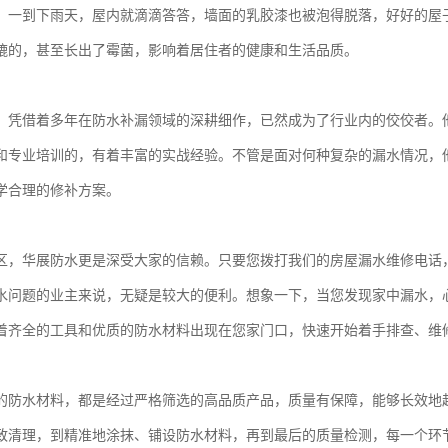
，一到下雨天，屋内就滴滴答答，墙面的乳胶漆也被泡得脱落，好好的屋
漉的，甚至长出了霉菌，影响着居住者的健康和生活品质。
，凭借着多年在防水补漏领域的深耕细作，已然成为了行业内的佼佼者。
和专业培训的，有着丰富的实战经验。不管是面对何种复杂的漏水情况，
学合理的修补方案。
区，华展防水更是深受大家的信赖。只要您拨打我们的房屋漏水维修电话
水问题的业主来说，无疑是较大的便利。想象一下，当您发现家中漏水，
着齐全的工具和优质的防水材料出现在您家门口，快速开始着手排查、维
的防水材料，都是经过严格筛选的高品质产品，质量有保障，能够长效地
致清理，到精准地涂抹、铺设防水材料，再到最后的质量检测，每一个环