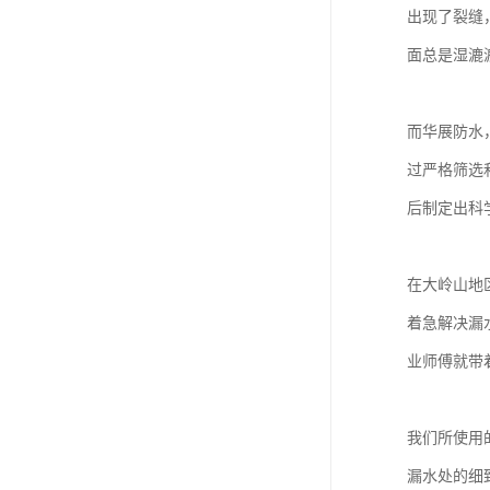
出现了裂缝
面总是湿漉
而华展防水
过严格筛选
后制定出科
在大岭山地
着急解决漏
业师傅就带
我们所使用
漏水处的细