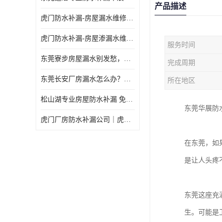
产品描述
虎门防水补漏-房屋漏水维修 免费上门提供方案 高效解决渗漏水问题
虎门防水补漏-房屋渗漏水维修 免费上门提供方案 验收合格再收费
服务时间
东莞寮步房屋漏水别发愁，华展防水为您解烦忧！
完成周期
东莞长安厂房漏水怎么办？华展防水24小时解决渗漏难题
所在地区
松山湖专业房屋防水补漏 免费上门看现场，快速提供可靠方案
东莞华展防
虎门厂房防水补漏公司｜虎门专修厂房渗漏水｜虎门楼面漏水补漏
在东莞，如
是让人头疼
东莞这座充
生。可能是