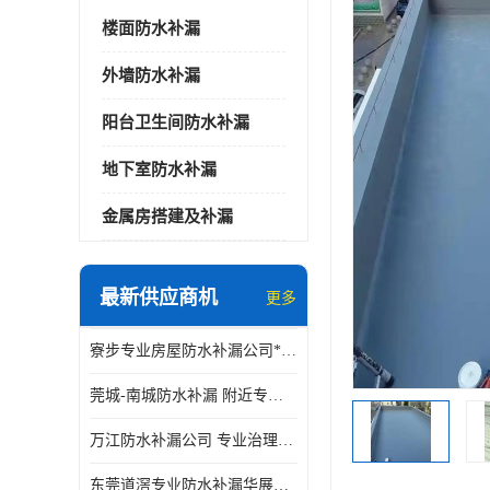
楼面防水补漏
外墙防水补漏
阳台卫生间防水补漏
地下室防水补漏
金属房搭建及补漏
最新供应商机
更多
寮步专业房屋防水补漏公司*华展防水，值得信赖的选择
莞城-南城防水补漏 附近专修房屋漏水 免费上门看现场 修不好不收费
万江防水补漏公司 专业治理各项建筑物渗漏水 精准选材 快速止水
东莞道滘专业防水补漏华展防水更专业，及时高效，五年质保