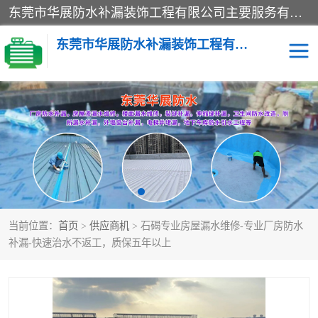
东莞市华展防水补漏装饰工程有限公司主要服务有：东莞防水补漏，东莞厂房防水补漏，东莞房屋渗漏水维修，楼面漏水维修，裂缝补漏，伸缩缝补漏，卫生间防水改造，厕所漏水补漏，外墙窗台补漏，电梯井堵漏，地下车库防水引水工程等
东莞市华展防水补漏装饰工程有限公司
楼面防水补漏
外墙防水补漏
阳台卫生间防水补漏
地下室防水补漏
金属房搭建及补漏
当前位置：
首页
>
供应商机
> 石碣专业房屋漏水维修-专业厂房防水
补漏-快速治水不返工，质保五年以上