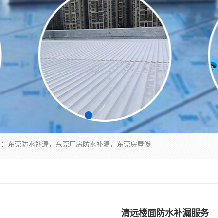
东莞市华展防水补漏装饰工程有限公司主要服务有：东莞防水补漏，东莞厂房防水补漏，东莞房屋渗漏水维修，楼面漏水维修，裂缝补漏，伸缩缝补漏，卫生间防水改造，厕所漏水补漏，外墙窗台补漏，电梯井堵漏，地下车库防水引水工程等
清远楼面防水补漏服务