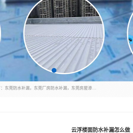
东莞市华展防水补漏装饰工程有限公司主要服务有：东莞防水补漏，东莞厂房防水补漏，东莞房屋渗漏水维修，楼面漏水维修，裂缝补漏，伸缩缝补漏，卫生间防水改造，厕所漏水补漏，外墙窗台补漏，电梯井堵漏，地下车库防水引水工程等
云浮楼面防水补漏怎么做