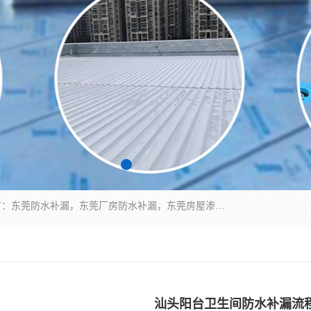
东莞市华展防水补漏装饰工程有限公司主要服务有：东莞防水补漏，东莞厂房防水补漏，东莞房屋渗漏水维修，楼面漏水维修，裂缝补漏，伸缩缝补漏，卫生间防水改造，厕所漏水补漏，外墙窗台补漏，电梯井堵漏，地下车库防水引水工程等
汕头阳台卫生间防水补漏流