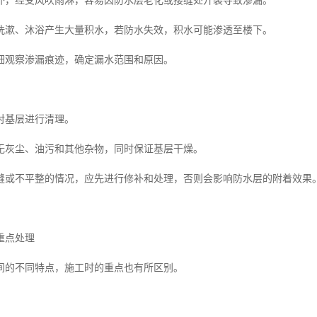
外，经受风吹雨淋，容易因防水层老化或接缝处开裂导致渗漏。
洗漱、沐浴产生大量积水，若防水失效，积水可能渗透至楼下。
细观察渗漏痕迹，确定漏水范围和原因。
对基层进行清理。
无灰尘、油污和其他杂物，同时保证基层干燥。
缝或不平整的情况，应先进行修补和处理，否则会影响防水层的附着效果
重点处理
间的不同特点，施工时的重点也有所区别。