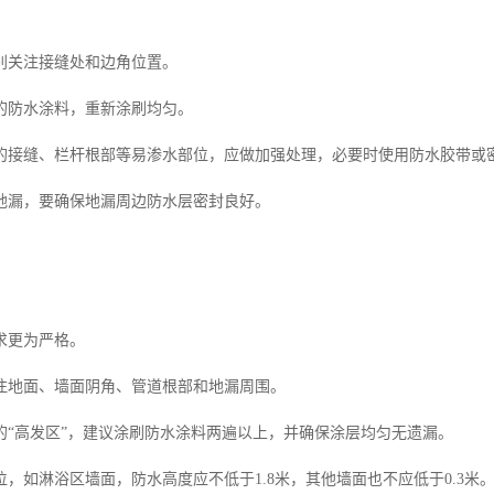
别关注接缝处和边角位置。
的防水涂料，重新涂刷均匀。
的接缝、栏杆根部等易渗水部位，应做加强处理，必要时使用防水胶带或
地漏，要确保地漏周边防水层密封良好。
求更为严格。
注地面、墙面阴角、管道根部和地漏周围。
的“高发区”，建议涂刷防水涂料两遍以上，并确保涂层均匀无遗漏。
，如淋浴区墙面，防水高度应不低于1.8米，其他墙面也不应低于0.3米