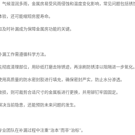
，气候湿润多雨，金属房易受风雨侵蚀和温度变化影响，常见问题包括锈
体验，还可能缩短房屋寿命。
和及时补漏成为保障金属房功能的关键。
补漏工作需遵循科学方法。
先彻底清理部位，用砂纸打磨去除锈迹，再涂刷防锈漆以阻隔进一步氧化
使用高质量的防水密封胶进行填充，确保密封严实，防止水分渗透。
破损，则可裁剪合适尺寸的金属板进行更换，并用铆钉牢固固定。
解决当前隐患，还能预防未来问题的发生。
业团队在补漏过程中注重“治本”而非“治标”。