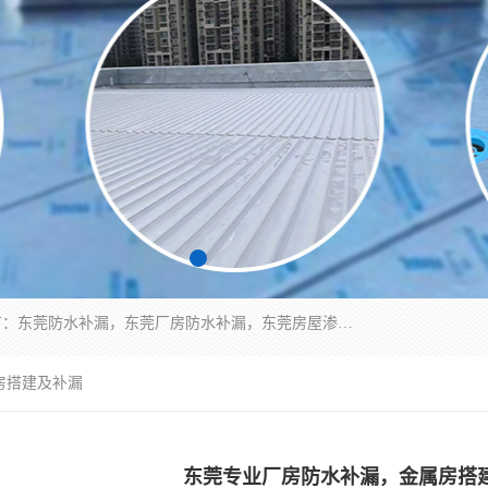
东莞市华展防水补漏装饰工程有限公司主要服务有：东莞防水补漏，东莞厂房防水补漏，东莞房屋渗漏水维修，楼面漏水维修，裂缝补漏，伸缩缝补漏，卫生间防水改造，厕所漏水补漏，外墙窗台补漏，电梯井堵漏，地下车库防水引水工程等
房搭建及补漏
东莞专业厂房防水补漏，金属房搭