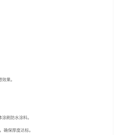
想效果。
体涂刷防水涂料。
遍，确保厚度达标。