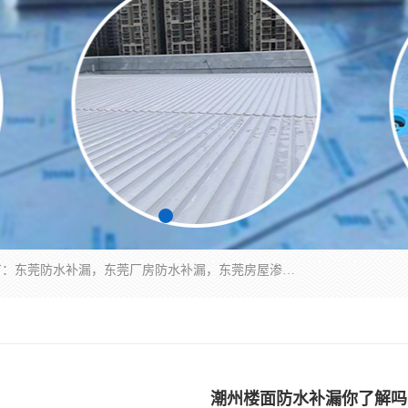
东莞市华展防水补漏装饰工程有限公司主要服务有：东莞防水补漏，东莞厂房防水补漏，东莞房屋渗漏水维修，楼面漏水维修，裂缝补漏，伸缩缝补漏，卫生间防水改造，厕所漏水补漏，外墙窗台补漏，电梯井堵漏，地下车库防水引水工程等
潮州楼面防水补漏你了解吗