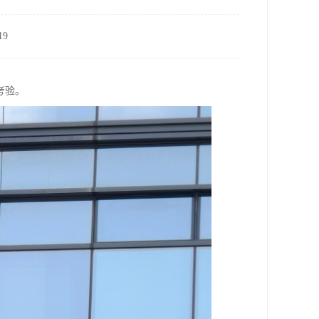
9
考验。