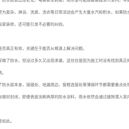
，防水层会出现老化、龟裂甚至剥离，雨水便可能顺着裂缝渗入室内，导
更为复杂，淋浴、洗漱、洗衣等日常活动会产生大量水汽和积水，如果防
自家装修，还可能引发不必要的纠纷。
是否真正有效，关键在于能否从根源上解决问题。
家做了防水，但没过多久又出现渗漏，这往往是因为施工时没有找到真正
统。
了防水层本身，接缝处、地漏周边、窗框连接处等薄弱环节都需要重点处
有做好封闭，即便表层涂刷再厚的防水涂料，雨水依然会通过缝隙潜入室
是如此。