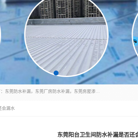
东莞市华展防水补漏装饰工程有限公司主要服务有：东莞防水补漏，东莞厂房防水补漏，东莞房屋渗漏水维修，楼面漏水维修，裂缝补漏，伸缩缝补漏，卫生间防水改造，厕所漏水补漏，外墙窗台补漏，电梯井堵漏，地下车库防水引水工程等
还会漏水
东莞阳台卫生间防水补漏是否还