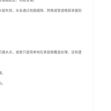
致墙面起皮、地板受潮。
水层失效，水会通过地面缝隙、阴角或管道根部渗漏到
的漏水点，或者只是简单地在表层做覆盖处理，没有建
理。
内。