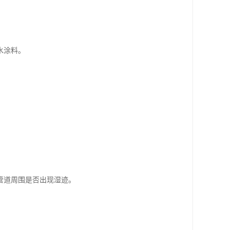
。
水涂料。
管道周围是否出现湿迹。