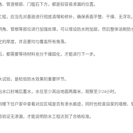
角、管道根部、门槛石下方，都是较容易渗漏的位置。
工程，应当先对基层进行彻底清理和修补，确保表面平整、干燥、无浮灰
阴角、管根等部位进行加强处理，可以增设防水附加层，然后整体涂刷防
定的厚度，并且要均匀覆盖所有角落。
后，都需要等待材料充分干燥固化，才能进行下一步。
水试验，是检验防水效果的重要环节。
出水口封堵后蓄水，水位至少高出地面两厘米，观察至少24小时。
到楼下住户家中查看对应区域是否有渗水痕迹，同时也检查自家的墙根、
验验证无渗漏，才能说明防水工程达到了合格标准。