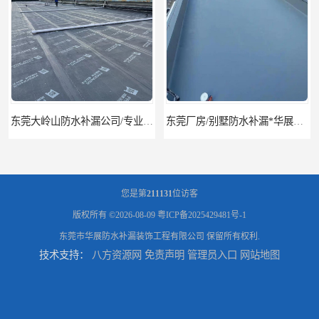
东莞大岭山防水补漏公司/专业厂房屋面防水补漏
东莞厂房/别墅防水补漏*华展防水，技术全面、专业靠谱
您是第
211131
位访客
版权所有 ©2026-08-09
粤ICP备2025429481号-1
东莞市华展防水补漏装饰工程有限公司
保留所有权利.
技术支持：
八方资源网
免责声明
管理员入口
网站地图
东莞房屋漏水维修电话,寮步专业房屋防水补漏，专业厂房渗漏水维修
东莞厚街厂房防水补漏-楼面-铁皮房-卫生间-外墙漏水维修