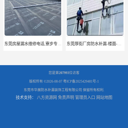
东莞房屋漏水维修电话,寮步专业房屋防水补漏，专业厂房渗漏水维修
东莞厚街厂房防水补漏-楼面-铁皮房-卫生间-外墙漏水维修
您是第
207993
位访客
版权所有 ©2026-08-07
粤ICP备2025429481号-1
东莞市华展防水补漏装饰工程有限公司
保留所有权利.
技术支持：
八方资源网
免责声明
管理员入口
网站地图
东莞厚街专业厂房防水补漏选华展防水，质量好不复漏，省钱省力更省心
东莞防水补漏,厚街房屋漏水维修,厚街防水补漏,厚街厂房防水补漏