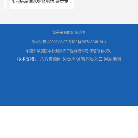
东莞房屋漏水维修电话,寮步专业房屋防水补漏，专业厂房渗漏水维修
东莞厚街厂房防水补漏-楼面-铁皮房-卫生间-外墙漏水维修
您是第
208164
位访客
版权所有 ©2026-08-07
粤ICP备2025429481号-1
东莞市华展防水补漏装饰工程有限公司
保留所有权利.
技术支持：
八方资源网
免责声明
管理员入口
网站地图
东莞厚街专业厂房防水补漏选华展防水，质量好不复漏，省钱省力更省心
东莞防水补漏,厚街房屋漏水维修,厚街防水补漏,厚街厂房防水补漏