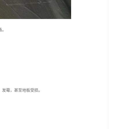
盾。
、发霉，甚至地板受损。