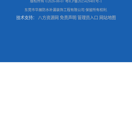
版权所有 ©2026-08-07
粤ICP备2025429481号-1
东莞市华展防水补漏装饰工程有限公司
保留所有权利.
技术支持：
八方资源网
免责声明
管理员入口
网站地图
东莞厚街厂房防水补漏-楼面-铁皮房-卫生间-外墙漏水维修
东莞厚街专业厂房防水补漏选华展防水，质量好不复漏，省钱省力更省心
东莞防水补漏,厚街房屋漏水维修,厚街防水补漏,厚街厂房防水补漏
东莞大岭山防水补漏,大岭山厂房防水补漏,大岭山房屋漏水补漏