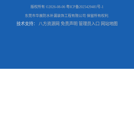
版权所有 ©2026-08-06
粤ICP备2025429481号-1
东莞市华展防水补漏装饰工程有限公司
保留所有权利.
技术支持：
八方资源网
免责声明
管理员入口
网站地图
东莞厚街专业厂房防水补漏选华展防水，质量好不复漏，省钱省力更省心
东莞防水补漏,厚街房屋漏水维修,厚街防水补漏,厚街厂房防水补漏
东莞大岭山防水补漏,大岭山厂房防水补漏,大岭山房屋漏水补漏
万江专业防水补漏，厂房渗漏水补漏，精准选材 快速止水