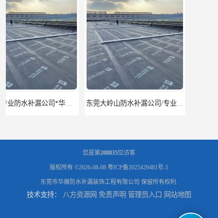
东莞大岭山防水补漏公司/专业厂房屋面防水补漏
东莞厂房/别墅防水补漏*华展防水，技术全面、专业靠谱
您是第
208835
位访客
版权所有 ©2026-08-08
粤ICP备2025429481号-1
东莞市华展防水补漏装饰工程有限公司
保留所有权利.
技术支持：
八方资源网
免责声明
管理员入口
网站地图