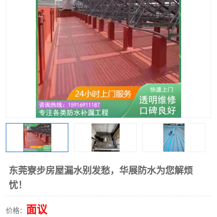
东莞寮步房屋漏水别发愁，华展防水为您解烦
忧！
面议
价格：