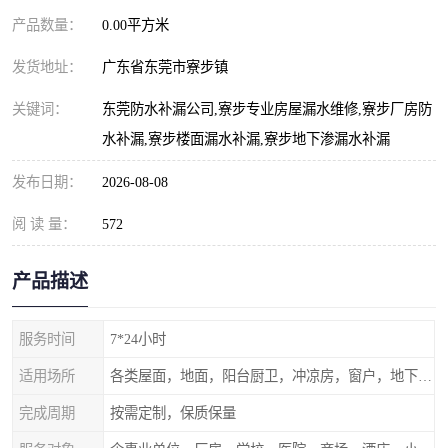
产品数量：
0.00平方米
发货地址：
广东省东莞市寮步镇
关键词：
东莞防水补漏公司,寮步专业房屋漏水维修,寮步厂房防
水补漏,寮步楼面漏水补漏,寮步地下渗漏水补漏
发布日期：
2026-08-08
阅 读 量：
572
产品描述
服务时间
7*24小时
适用场所
各类屋面，地面，阳台厨卫，冲凉房，窗户，地下室等
完成周期
按需定制，保质保量