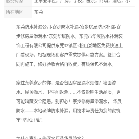
服务对象
企事业单位，厂房，学校，医院，商场，酒店，小区物业，商家居民住户等
所在地区
东莞
东莞防水补漏公司-寮步防水补漏-寮步房屋防水补漏-寮
步修房屋渗漏水*东莞华展防水。东莞市华展防水补漏装
饰工程有限公司提供东莞32镇区+松山湖地区免费快速上
门看现场，根据现场和客户需求提供可靠方案。签订合
同再施工，修好验收合格再收费，有质保包不漏水。
家住东莞寮步的你，是否曾因房屋漏水烦恼？墙面渗
水、屋顶滴水、卫生间返潮……不仅影响生活品质，更
可能暗藏安全隐患。别担心！寮步修房屋渗漏水， 华展
防水——本地老牌防水补漏，用技术与责任为您的家筑
牢“防水屏障”。
为什么寮步人修漏水都选华展防水？