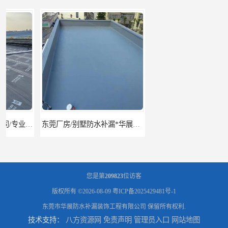
东莞厂房/别墅防水补漏*华展防水，技术全面、专业靠谱
东莞房屋漏水维修电话,寮步专业房屋防水补漏，专业厂房渗漏水维修
您是第
209823
位访客
版权所有 ©2026-08-09
粤ICP备2025429481号-1
东莞市华展防水补漏装饰工程有限公司
保留所有权利.
技术支持：
八方资源网
免责声明
管理员入口
网站地图