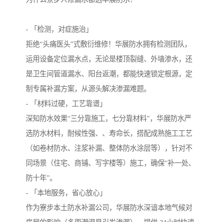
- 「检测，对症施治」
拒绝“头痛医头”式敷衍维修！华展防水拥有检测团队，
运用设备定位漏水点，无论是楼顶裂缝、外墙渗水，还
是卫生间管道漏水、阳台返潮，都能快速锁定根源，定
制专属补漏方案，从源头解决渗漏难题。
- 「材料过硬，工艺靠谱」
深知防水效果“三分靠施工，七分靠材料”，华展防水严
选防水材料，耐候性强、、寿命长，搭配成熟施工工艺
（如卷材防水、注浆补漏、整体防水涂层等），针对不
同场景（住宅、商铺、写字楼等）施工，确保“补一处、
防十年”。
- 「本地服务，省心放心」
作为寮步本土防水补漏公司，华展防水深谙本地气候对