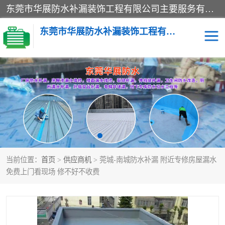
东莞市华展防水补漏装饰工程有限公司主要服务有：东莞防水补漏，东莞厂房防水补漏，东莞房屋渗漏水维修，楼面漏水维修，裂缝补漏，伸缩缝补漏，卫生间防水改造，厕所漏水补漏，外墙窗台补漏，电梯井堵漏，地下车库防水引水工程等
东莞市华展防水补漏装饰工程有限公司
楼面防水补漏
外墙防水补漏
阳台卫生间防水补漏
地下室防水补漏
金属房搭建及补漏
当前位置：
首页
>
供应商机
> 莞城-南城防水补漏 附近专修房屋漏水
免费上门看现场 修不好不收费