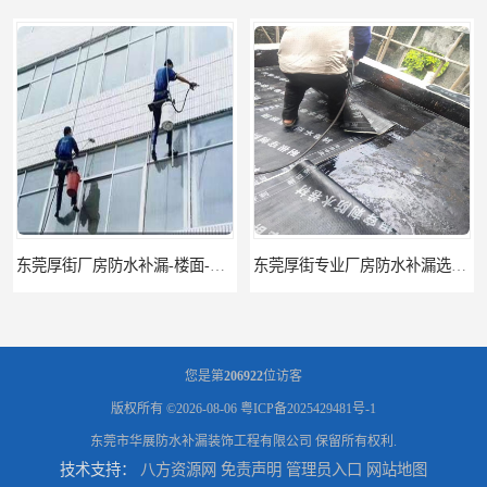
东莞厚街厂房防水补漏-楼面-铁皮房-卫生间-外墙漏水维修
东莞厚街专业厂房防水补漏选华展防水，质量好不复漏，省钱省力更省心
您是第
206922
位访客
版权所有 ©2026-08-06
粤ICP备2025429481号-1
东莞市华展防水补漏装饰工程有限公司
保留所有权利.
技术支持：
八方资源网
免责声明
管理员入口
网站地图