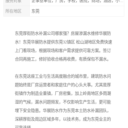
服务对象
企事业单位，厂房，学校，医院，商场，酒店，小区物业，商家居民住户等
所在地区
东莞
东莞厚街防水补漏公司哪家强？房屋渗漏水维修华展防
水！东莞华展防水提供东莞32镇区 松山湖地区免费快速
上门看现场，根据现场和客户需求提供可靠方案。签订
合同再施工，修好验收合格再收费，有质保包不漏水。
在东莞这座工业与生活高度融合的城市里，建筑防水问
题始终是厂房运营者和家庭住户的心头大事。尤其是厚
街镇作为制造业重镇，厂房密集，加上岭南地区多雨潮
湿的气候，漏水问题频发，不仅影响生产生活，更可能
埋下安全隐患。华展防水作为东莞本土防水补漏团队，
深耕厚街及周边区域多年，以技术务，成为东莞业主的
可靠选择。