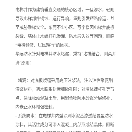
电梯井作为建筑垂直交通的核心区域，一旦渗水，轻则
导致电梯部件锈蚀、运行异响，重则引发短路停运，甚
至威胁乘梯安全。东莞不少小区、写字楼因电梯井底板
裂缝、墙体止水螺杆孔渗漏、防水层失效等问题，面临
“电梯频修、居民难行”的困扰。
华展防水针对电梯井防水堵漏，秉持“堵排结合、刚柔并
济”原则：
- 堵漏：对底板裂缝采用高压注浆法，注入油性聚氨酯
灌浆材料，遇水膨胀封堵细微孔隙；对墙体螺杆孔等节
点，凿除松动混凝土后，用聚合物防水砂浆分层修补，
内嵌止水环增强密封。
- 系统防水：在电梯井内壁涂刷水泥基渗透结晶型防水
涂料，其活性成分可渗入混凝土内部形成结晶体，阻断