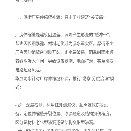
一、厚街厂房伸缩缝补漏：直击工业建筑“关节痛”
厂房伸缩缝是建筑因温差、沉降产生形变的“缓冲带”，
却也因长期暴露、材料老化成为漏水重灾区。厚街不少
厂房因伸缩缝密封胶开裂、止水带破损，雨季时雨水顺
着缝隙渗入车间，导致设备受潮、地面打滑，甚至引发
电路短路风险。
华展防水针对厂房伸缩缝补漏，推行“勘察 分层治理”模
式：
- 步，深度检测：利用红外测漏仪、超声波探伤等设
备，定位伸缩缝开裂位置、渗漏通道及结构损伤程度，
区分是材料老化型渗漏还是结构变形型渗漏。