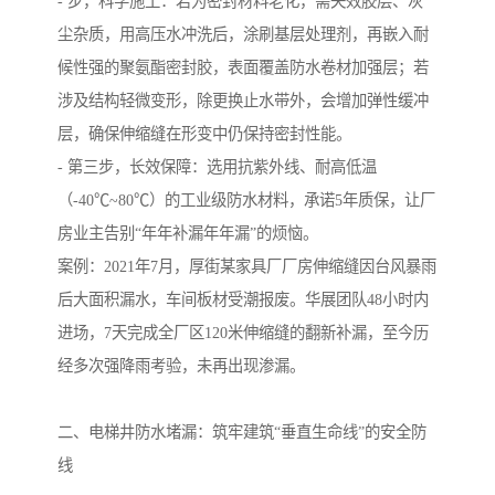
- 步，科学施工：若为密封材料老化，需失效胶层、灰
尘杂质，用高压水冲洗后，涂刷基层处理剂，再嵌入耐
候性强的聚氨酯密封胶，表面覆盖防水卷材加强层；若
涉及结构轻微变形，除更换止水带外，会增加弹性缓冲
层，确保伸缩缝在形变中仍保持密封性能。
- 第三步，长效保障：选用抗紫外线、耐高低温
（-40℃~80℃）的工业级防水材料，承诺5年质保，让厂
房业主告别“年年补漏年年漏”的烦恼。
案例：2021年7月，厚街某家具厂厂房伸缩缝因台风暴雨
后大面积漏水，车间板材受潮报废。华展团队48小时内
进场，7天完成全厂区120米伸缩缝的翻新补漏，至今历
经多次强降雨考验，未再出现渗漏。
二、电梯井防水堵漏：筑牢建筑“垂直生命线”的安全防
线