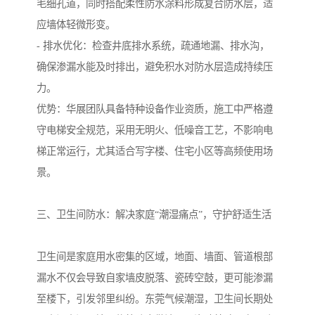
毛细孔道，同时搭配柔性防水涂料形成复合防水层，适
应墙体轻微形变。
- 排水优化：检查井底排水系统，疏通地漏、排水沟，
确保渗漏水能及时排出，避免积水对防水层造成持续压
力。
优势：华展团队具备特种设备作业资质，施工中严格遵
守电梯安全规范，采用无明火、低噪音工艺，不影响电
梯正常运行，尤其适合写字楼、住宅小区等高频使用场
景。
三、卫生间防水：解决家庭“潮湿痛点”，守护舒适生活
卫生间是家庭用水密集的区域，地面、墙面、管道根部
漏水不仅会导致自家墙皮脱落、瓷砖空鼓，更可能渗漏
至楼下，引发邻里纠纷。东莞气候潮湿，卫生间长期处