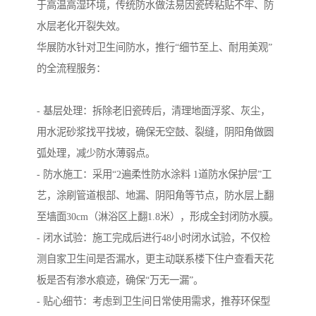
于高温高湿环境，传统防水做法易因瓷砖粘贴不牢、防
水层老化开裂失效。
华展防水针对卫生间防水，推行“细节至上、耐用美观”
的全流程服务：
- 基层处理：拆除老旧瓷砖后，清理地面浮浆、灰尘，
用水泥砂浆找平找坡，确保无空鼓、裂缝，阴阳角做圆
弧处理，减少防水薄弱点。
- 防水施工：采用“2遍柔性防水涂料 1道防水保护层”工
艺，涂刷管道根部、地漏、阴阳角等节点，防水层上翻
至墙面30cm（淋浴区上翻1.8米），形成全封闭防水膜。
- 闭水试验：施工完成后进行48小时闭水试验，不仅检
测自家卫生间是否漏水，更主动联系楼下住户查看天花
板是否有渗水痕迹，确保“万无一漏”。
- 贴心细节：考虑到卫生间日常使用需求，推荐环保型