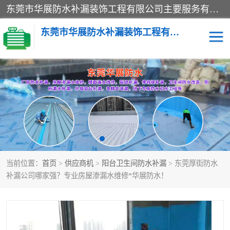
东莞市华展防水补漏装饰工程有限公司主要服务有：东莞防水补漏，东莞厂房防水补漏，东莞房屋渗漏水维修，楼面漏水维修，裂缝补漏，伸缩缝补漏，卫生间防水改造，厕所漏水补漏，外墙窗台补漏，电梯井堵漏，地下车库防水引水工程等
东莞市华展防水补漏装饰工程有限公司
楼面防水补漏
外墙防水补漏
阳台卫生间防水补漏
地下室防水补漏
金属房搭建及补漏
当前位置：
首页
>
供应商机
>
阳台卫生间防水补漏
> 东莞厚街防水
补漏公司哪家强？专业房屋渗漏水维修*华展防水！