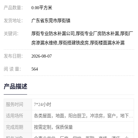
产品数量：
0.00平方米
发货地址：
广东省东莞市厚街镇
关键词：
厚街专业防水补漏公司,厚街专业厂房防水补漏,厚街厂
房渗漏水维修,厚街搭建铁皮房,厚街楼面漏水补漏
发布日期：
2026-08-07
阅 读 量：
564
产品描述
服务时间
7*24小时
适用场所
各类屋面，地面，阳台厨卫，冲凉房，窗户，地下室等
完成周期
按需定制，保质保量