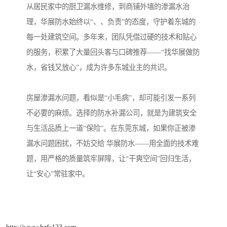
从居民家中的厨卫漏水维修，到商铺外墙的渗漏水治
理，华展防水始终以“、、负责”的态度，守护着东城的
每一处建筑空间。多年来，团队凭借过硬的技术和贴心
的服务，积累了大量回头客与口碑推荐——“找华展做防
水，省钱又放心”，成为许多东城业主的共识。
房屋渗漏水问题，看似是“小毛病”，却可能引发一系列
不必要的麻烦。选择的防水补漏公司，就是为建筑安全
与生活品质上一道“保险”。在东莞东城，如果你正被渗
漏水问题困扰，不妨交给 华展防水——用全面的技术难
题，用严格的质量筑牢屏障，让“干爽空间”回归生活，
让“安心”常驻家中。
http://www.hzfs123.com