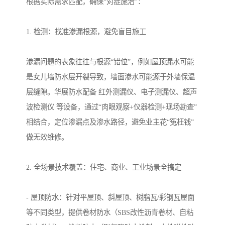
根据实际需求匹配，确保“对症施治”：
1. 检测：找准渗漏根源，避免盲目施工
渗漏问题的表象往往与根源“错位”，例如屋顶漏水可能
是女儿墙防水层开裂导致，墙面渗水可能源于外墙保温
层缝隙。华展防水配备 红外测漏仪、电子测漏仪、超声
波检测仪 等设备，通过“肉眼观察+仪器检测+现场勘查”
相结合，定位渗漏点及渗水路径，避免业主花“冤枉钱”
做无效维修。
2. 全场景技术覆盖：住宅、商业、工业场景全搞定
- 屋顶防水：针对平屋顶、斜屋顶、树脂瓦/彩钢瓦屋面
等不同类型，提供卷材防水（SBS改性沥青卷材、自粘