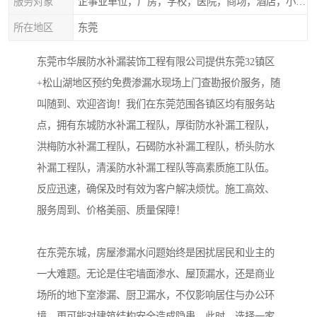
服务对象
企事业单位，厂房，学校，医院，商场，酒店，小区物业，商家居民住户等
所在地区
东莞
东莞市华展防水补漏装饰工程有限公司提供东莞32镇区
+松山湖地区预约免费渗漏水现场上门查勘报价服务，随
叫随到、欢迎咨询！我们在东莞范围各镇区均有服务站
点，拥有东城防水补漏工程队，厚街防水补漏工程队，
洪梅防水补漏工程队，石碣防水补漏工程队，桥头防水
补漏工程队，清溪防水补漏工程队等高素质施工队伍。
反应迅速，确保及时有效为客户解决烦忧。施工高效、
服务周到、价格美丽、质量保障！
在东莞东城，房屋渗漏水问题始终是困扰居民和业主的
一大难题。无论是住宅墙面渗水、屋顶漏水，还是商业
场所的地下室渗漏、厨卫漏水，不仅影响居住与办公环
境，更可能对建筑结构安全造成隐患。此时，选择一家