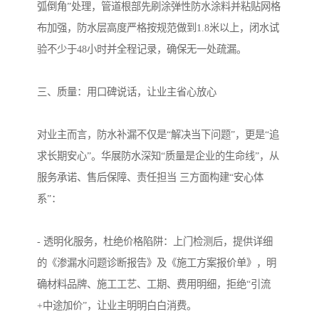
弧倒角”处理，管道根部先刷涂弹性防水涂料并粘贴网格
布加强，防水层高度严格按规范做到1.8米以上，闭水试
验不少于48小时并全程记录，确保无一处疏漏。
三、质量：用口碑说话，让业主省心放心
对业主而言，防水补漏不仅是“解决当下问题”，更是“追
求长期安心”。华展防水深知“质量是企业的生命线”，从
服务承诺、售后保障、责任担当 三方面构建“安心体
系”：
- 透明化服务，杜绝价格陷阱：上门检测后，提供详细
的《渗漏水问题诊断报告》及《施工方案报价单》，明
确材料品牌、施工工艺、工期、费用明细，拒绝“引流
+中途加价”，让业主明明白白消费。