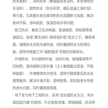
防水卷材）、涂料防水（聚氨酯防水涂料、水性弹性防
水涂料）、刚性防水（防水砂浆、细石混凝土保护层）
等方案，尤其擅长老旧屋顶的防水层翻新与加固，解决
卷材开裂、涂料起皮、保温层吸水等问题。
- 厨卫防水：聚焦卫生间地漏、管道根部、阴阳角等易
漏部位，采用“柔性涂料+刚性保护层”结合工艺，确保地
面、墙面防水涂层无缝衔接，同时兼顾防水与防滑功
能，避免传统施工中“漏刷漏涂”导致的后期渗水。
- 外墙防水：针对瓷砖外墙、涂料外墙、玻璃幕墙等不
同材质，提供缝隙注浆补漏（注入聚氨酯注浆液、环氧
树脂胶）、外墙整体防水喷涂、瓷砖空鼓修复后防水处
理等服务，解决外墙开裂、瓷砖脱落、密封胶老化导致
的渗水问题，同时兼顾美观度。
- 地下室与地下工程防水：采用“迎水面防水为主，背水
面加固为辅”的原则，针对底板渗漏、侧墙裂缝、后浇带