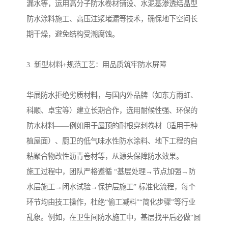
漏水等，运用高分子防水卷材铺设、水泥基渗透结晶型
防水涂料施工、高压注浆堵漏等技术，确保地下空间长
期干燥，避免结构受潮腐蚀。
3. 新型材料+规范工艺：用品质筑牢防水屏障
华展防水拒绝劣质材料，与国内外品牌（如东方雨虹、
科顺、卓宝等）建立长期合作，选用耐候性强、环保的
防水材料——例如用于屋顶的耐根穿刺卷材（适用于种
植屋面）、厨卫的低气味水性防水涂料、地下工程的自
粘聚合物改性沥青卷材等，从源头保障防水效果。
施工过程中，团队严格遵循 “基层处理→节点加强→防
水层施工→闭水试验→保护层施工” 标准化流程，每个
环节均由技工操作，杜绝“偷工减料”“简化步骤”等行业
乱象。例如，在卫生间防水施工中，基层找平后必做“圆