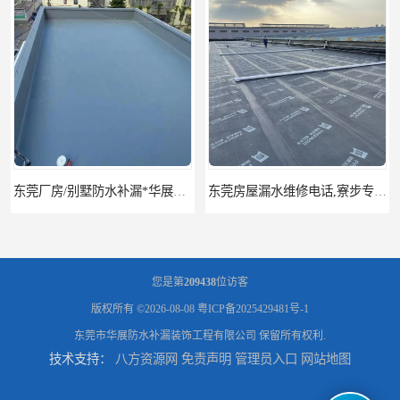
东莞厂房/别墅防水补漏*华展防水，技术全面、专业靠谱
东莞房屋漏水维修电话,寮步专业房屋防水补漏，专业厂房渗漏水维修
您是第
209438
位访客
版权所有 ©2026-08-08
粤ICP备2025429481号-1
东莞市华展防水补漏装饰工程有限公司
保留所有权利.
技术支持：
八方资源网
免责声明
管理员入口
网站地图