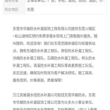
服务对象
企事业单位，厂房，学校，医院，商场，酒店，小区物业，商家居民住户等
所在地区
东莞
东莞市华展防水补漏装饰工程有限公司提供东莞32镇区
+松山湖地区预约免费渗漏水现场上门查勘报价服务，随
叫随到、欢迎咨询！我们在东莞范围各镇区均有服务站
点，拥有东城防水补漏工程队，厚街防水补漏工程队，
洪梅防水补漏工程队，石碣防水补漏工程队，桥头防水
补漏工程队，清溪防水补漏工程队等高素质施工队伍。
反应迅速，确保及时有效为客户解决烦忧。施工高效、
服务周到、价格美丽、质量保障！
万江房屋漏水找防水补漏公司就找东莞华展防水。东莞
市华展防水补漏装饰工程公司曾为众多大小事业单位，
居民住户提供防水补漏服务。及时质量好，5年以上质量