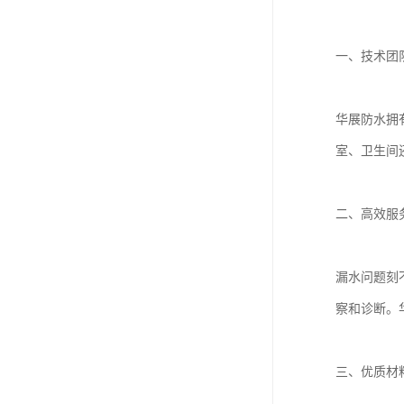
一、技术团
华展防水拥
室、卫生间
二、高效服
漏水问题刻
察和诊断。
三、优质材