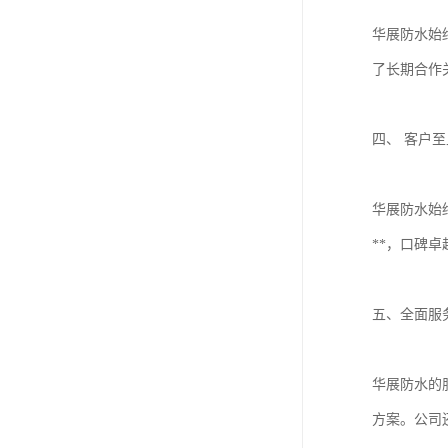
华展防水始
了长期合作
四、 客户
华展防水始
**，口碑
五、全面服
华展防水的
方案。公司