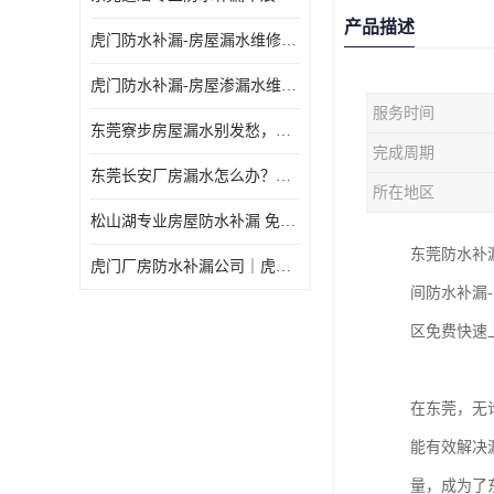
产品描述
虎门防水补漏-房屋漏水维修 免费上门提供方案 高效解决渗漏水问题
虎门防水补漏-房屋渗漏水维修 免费上门提供方案 验收合格再收费
服务时间
东莞寮步房屋漏水别发愁，华展防水为您解烦忧！
完成周期
东莞长安厂房漏水怎么办？华展防水24小时解决渗漏难题
所在地区
松山湖专业房屋防水补漏 免费上门看现场，快速提供可靠方案
东莞防水补
虎门厂房防水补漏公司｜虎门专修厂房渗漏水｜虎门楼面漏水补漏
间防水补漏
区免费快速
在东莞，无
能有效解决
量，成为了