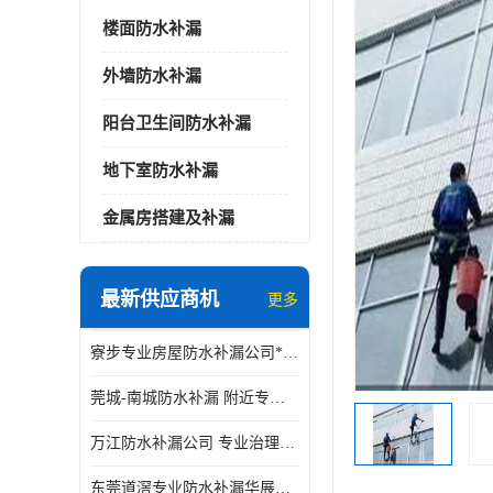
楼面防水补漏
外墙防水补漏
阳台卫生间防水补漏
地下室防水补漏
金属房搭建及补漏
最新供应商机
更多
寮步专业房屋防水补漏公司*华展防水，值得信赖的选择
莞城-南城防水补漏 附近专修房屋漏水 免费上门看现场 修不好不收费
万江防水补漏公司 专业治理各项建筑物渗漏水 精准选材 快速止水
东莞道滘专业防水补漏华展防水更专业，及时高效，五年质保